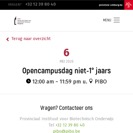
Overslaan
top
+32 12 39 80 40
VRAGEN?
en
navigation
naar
de
inhoud
MENU
gaan
Terug naar overzicht
6
MEI
2026
Opencampusdag niet-1° jaars
12:00 am ~ 11:59 pm u.
PIBO
Vragen? Contacteer ons
Provinciaal Instituut voor Biotechnisch Onderwijs
Tel
+32 12 39 80 40
pibo@pibo.be