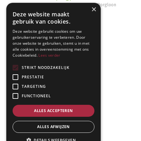
Kruissteenweg 323
,
3700
Tongeren-Borgloon
×
Deze website maakt
gebruik van cookies.
Deze website gebruikt cookies om uw
gebruikerservaring te verbeteren. Door
Footer
onze website te gebruiken, stemt u in met
Home
navigation
alle cookies in overeenstemming met ons
Studieaanbod
Cookiebeleid.
Lees verder
Kalender
STRIKT NOODZAKELIJK
Footer
Over de school
midden
PRESTATIE
Internaat
TARGETING
Footer
Leren & leven
navigation
2
Praktische info
FUNCTIONEEL
ALLES ACCEPTEREN
Footer
Copyright ©
onder
PIBO Tongeren
ALLES AFWIJZEN
Privacy policy
cookie beleid
DETAILS WEERGEVEN