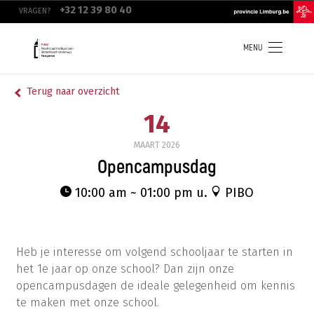
Overslaan
top
+32 12 39 80 40
VRAGEN?
en
navigation
naar
de
inhoud
MENU
gaan
Terug naar overzicht
14
MAART
2026
Opencampusdag
10:00 am ~ 01:00 pm u.
PIBO
Heb je interesse om volgend schooljaar te starten in
het 1e jaar op onze school? Dan zijn onze
opencampusdagen de ideale gelegenheid om kennis
te maken met onze school.