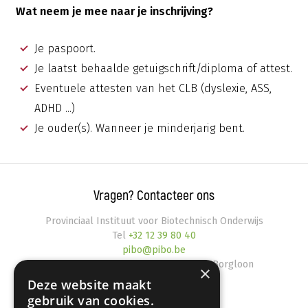
Wat neem je mee naar je inschrijving?
Je paspoort.
Je laatst behaalde getuigschrift/diploma of attest.
Eventuele attesten van het CLB (dyslexie, ASS,
ADHD ...)
Je ouder(s). Wanneer je minderjarig bent.
Vragen? Contacteer ons
Provinciaal Instituut voor Biotechnisch Onderwijs
Tel
+32 12 39 80 40
pibo@pibo.be
Kruissteenweg 323
,
3700
Tongeren-Borgloon
×
Deze website maakt
gebruik van cookies.