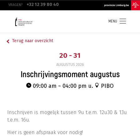
Overslaan
top
+32 12 39 80 40
VRAGEN?
en
navigation
naar
de
inhoud
MENU
gaan
Terug naar overzicht
20 - 31
AUGUSTUS
2026
Inschrijvingsmoment augustus
09:00 am ~ 04:00 pm u.
PIBO
Inschrijven is mogelijk tussen 9u t.e.m. 12u30 & 13u
t.e.m. 16u.
Hier is geen afspraak voor nodig!